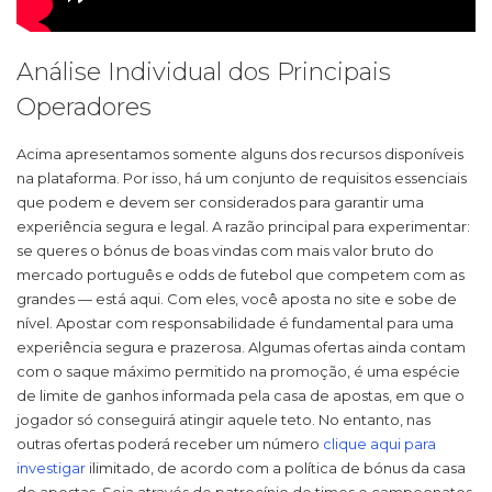
Análise Individual dos Principais
Operadores
Acima apresentamos somente alguns dos recursos disponíveis
na plataforma. Por isso, há um conjunto de requisitos essenciais
que podem e devem ser considerados para garantir uma
experiência segura e legal. A razão principal para experimentar:
se queres o bónus de boas vindas com mais valor bruto do
mercado português e odds de futebol que competem com as
grandes — está aqui. Com eles, você aposta no site e sobe de
nível. Apostar com responsabilidade é fundamental para uma
experiência segura e prazerosa. Algumas ofertas ainda contam
com o saque máximo permitido na promoção, é uma espécie
de limite de ganhos informada pela casa de apostas, em que o
jogador só conseguirá atingir aquele teto. No entanto, nas
outras ofertas poderá receber um número
clique aqui para
investigar
ilimitado, de acordo com a política de bónus da casa