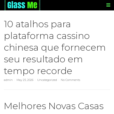
10 atalhos para
plataforma cassino
chinesa que fornecem
seu resultado em
tempo recorde
admin
May 25, 2026
Uncategorized
No Comments
Melhores Novas Casas