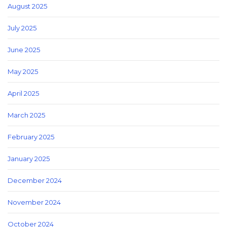
August 2025
July 2025
June 2025
May 2025
April 2025
March 2025
February 2025
January 2025
December 2024
November 2024
October 2024